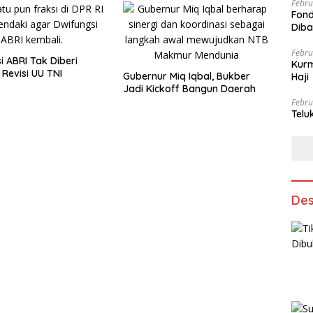
Febru
Fond
Dib
Febru
i ABRI Tak Diberi
Kurm
 Revisi UU TNI
Gubernur Miq Iqbal, Bukber
Haji
Jadi Kickoff Bangun Daerah
Febru
Telu
Des