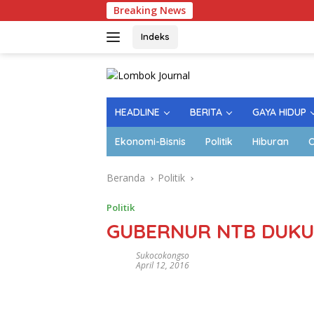
Langsung
Breaking News
ke
konten
Indeks
HEADLINE
BERITA
GAYA HIDUP
Ekonomi-Bisnis
Politik
Hiburan
O
Beranda
Politik
Politik
GUBERNUR NTB DUK
Sukocokongso
April 12, 2016