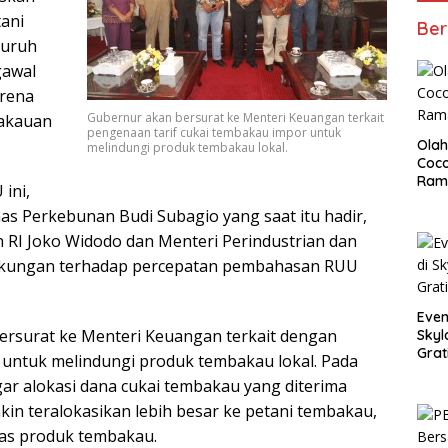
ani
Ber
luruh
gawal
arena
Gubernur akan bersurat ke Menteri Keuangan terkait
bakauan
pengenaan tarif cukai tembakau impor untuk
Olah
melindungi produk tembakau lokal.
Coco
Ram
ini,
s Perkebunan Budi Subagio yang saat itu hadir,
 RI Joko Widodo dan Menteri Perindustrian dan
kungan terhadap percepatan pembahasan RUU
Even
ersurat ke Menteri Keuangan terkait dengan
Skyl
Grat
 untuk melindungi produk tembakau lokal. Pada
gar alokasi dana cukai tembakau yang diterima
kin teralokasikan lebih besar ke petani tembakau,
tas produk tembakau.