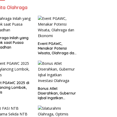
ita Olahraga
raga Inilah yang
k saat Puasa
Event PGAWC,
adhan
Menakar Potensi
Wisata, Olahraga dan
Ekonomi
t PGAWC 2025 di
ancing Lombok,
Bonus Atlet
is
Diserahkan, Gubernur
Iqbal Ingatkan
Investasi Olahraga