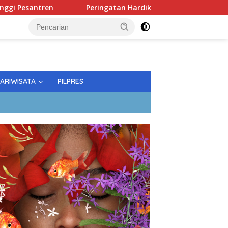
ntren
Peringatan Hardiknas; Gubernur Tekankan Kualit
PARIWISATA
PILPRES