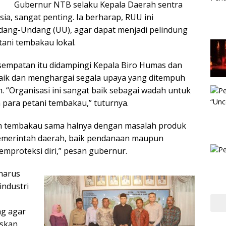
Gubernur NTB selaku Kepala Daerah sentra
ia, sangat penting. Ia berharap, RUU ini
dang-Undang (UU), agar dapat menjadi pelindung
ani tembakau lokal.
sempatan itu didampingi Kepala Biro Humas dan
aik dan menghargai segala upaya yang ditempuh
. “Organisasi ini sangat baik sebagai wadah untuk
para petani tembakau,” tuturnya.
h tembakau sama halnya dengan masalah produk
emerintah daerah, baik pendanaan maupun
memproteksi diri,” pesan gubernur.
harus
industri
g agar
askan