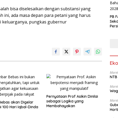
lah bisa diselesaikan dengan substansi yang
h ini, ada masa depan para petani yang harus
PB F
i keluarganya, pungkas gubernur
Sek
Pers
Eko
Maret
NTB 
Maret
Wag
Pernyataan Prof Asikin Dinilai
Maret
sebagai Logika yang
ebas akan Digelar
Gube
Membahayakan
 100 Hari Iqbal-Dinda
Hort