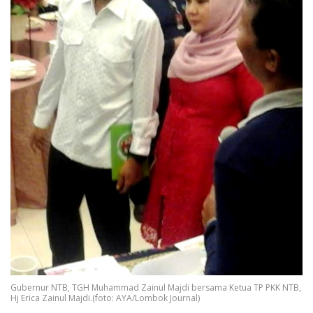
Gubernur NTB, TGH Muhammad Zainul Majdi bersama Ketua TP PKK NTB,
Hj Erica Zainul Majdi.(foto: AYA/Lombok Journal)