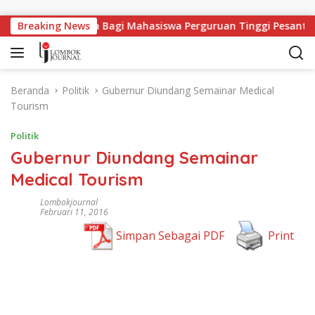
Langsung ke konten
Lapangan Kerja Bagi Mahasiswa Perguruan Tinggi Pesantren
Breaking News
Beranda
Politik
Gubernur Diundang Semainar Medical
Tourism
Politik
Gubernur Diundang Semainar
Medical Tourism
Lombokjournal
Februari 11, 2016
Simpan Sebagai PDF
Print