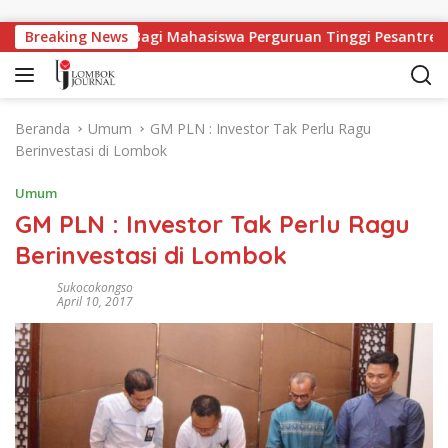
Langsung ke konten
Lapangan Kerja Bagi Mahasiswa Perguruan Tinggi Pesantren
Breaking News
Beranda
Umum
GM PLN : Investor Tak Perlu Ragu
Berinvestasi di Lombok
Umum
GM PLN : Investor Tak Perlu Ragu
Berinvestasi di Lombok
Sukocokongso
April 10, 2017