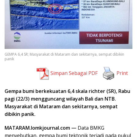
GEMPA 6,4 SR; Masyarakat di Mataram dan sekitarnya, sempat dibikin
panik
Simpan Sebagai PDF
Print
Gempa bumi berkekuatan 6,4 skala richter (SR), Rabu
pagi (22/3) mengguncang wilayah Bali dan NTB.
Masyarakat di Mataram dan sekitarnya, sempat
dibikin panik.
MATARAM.lomkjournal.com —
Data BMKG
menyebutkan, gempa bumi tektonik terjadi pada pukul