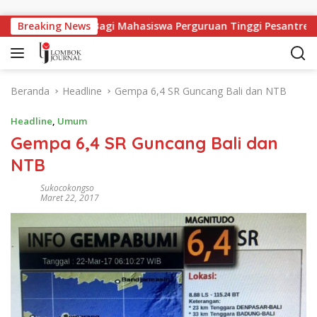
Langsung ke konten
apangan Kerja Bagi Mahasiswa Perguruan Tinggi Pesantren
Breaking News
Beranda
Headline
Gempa 6,4 SR Guncang Bali dan NTB
Headline
,
Umum
Gempa 6,4 SR Guncang Bali dan
NTB
Sukocokongso
Maret 22, 2017