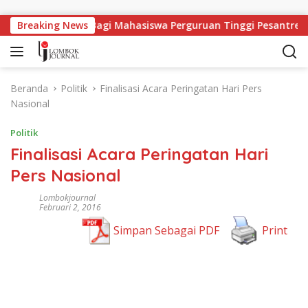
Langsung ke konten
pangan Kerja Bagi Mahasiswa Perguruan Tinggi Pesantren
Breaking News
Beranda
Politik
Finalisasi Acara Peringatan Hari Pers
Nasional
Politik
Finalisasi Acara Peringatan Hari
Pers Nasional
Lombokjournal
Februari 2, 2016
Simpan Sebagai PDF
Print