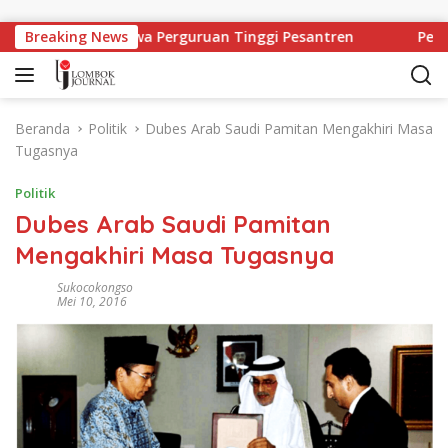
Langsung ke konten
ja Bagi Mahasiswa Perguruan Tinggi Pesantren
Breaking News
Pering
Beranda
Politik
Dubes Arab Saudi Pamitan Mengakhiri Masa
Tugasnya
Politik
Dubes Arab Saudi Pamitan
Mengakhiri Masa Tugasnya
Sukocokongso
Mei 10, 2016