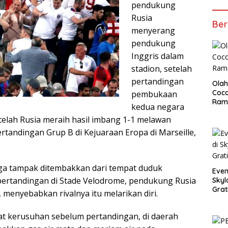
pendukung
Rusia
Ber
menyerang
pendukung
Inggris dalam
stadion, setelah
pertandingan
Olah
Coco
pembukaan
Ram
kedua negara
telah Rusia meraih hasil imbang 1-1 melawan
ertandingan Grup B di Kejuaraan Eropa di Marseille,
ga tampak ditembakkan dari tempat duduk
Even
 pertandingan di Stade Velodrome, pendukung Rusia
Skyl
Grat
menyebabkan rivalnya itu melarikan diri.
at kerusuhan sebelum pertandingan, di daerah