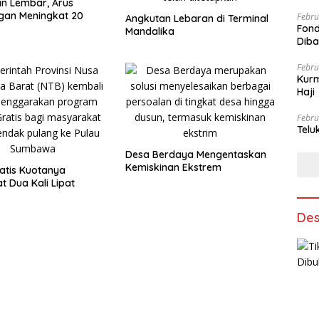
n Lembar, Arus
gan Meningkat 20
Febru
Angkutan Lebaran di Terminal
Fond
Mandalika
Dib
Febru
Kurm
Haji
Febru
Telu
Desa Berdaya Mengentaskan
Kemiskinan Ekstrem
atis Kuotanya
t Dua Kali Lipat
Des