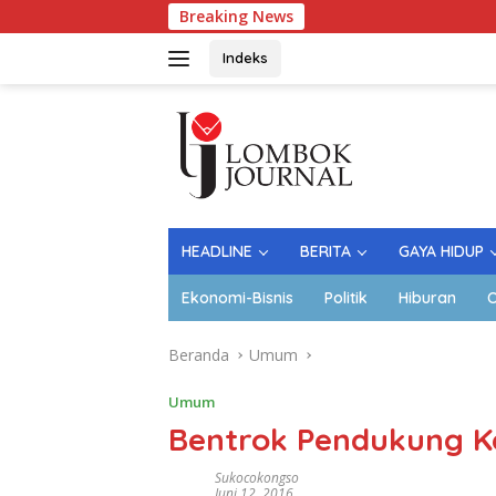
Langsung
Breaking News
L
ke
konten
Indeks
HEADLINE
BERITA
GAYA HIDUP
Ekonomi-Bisnis
Politik
Hiburan
O
Beranda
Umum
Umum
Bentrok Pendukung Ke
Sukocokongso
Juni 12, 2016