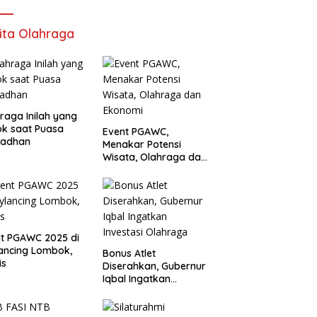
ita Olahraga
raga Inilah yang
k saat Puasa
Event PGAWC,
adhan
Menakar Potensi
Wisata, Olahraga dan
Ekonomi
t PGAWC 2025 di
ancing Lombok,
Bonus Atlet
is
Diserahkan, Gubernur
Iqbal Ingatkan
Investasi Olahraga