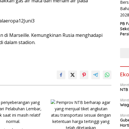
bakkan gas air mata dan meriam air pada
PB F
Sek
Pers
an di Marseille. Kemungkinan Rusia menghadapi
di dalam stadion.
Eko
Maret
NTB 
Maret
Wag
Maret
Gube
Hort