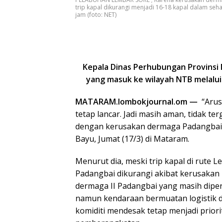
trip kapal dikurangi menjadi 16-18 kapal dalam seh
jam (foto: NET)
Kepala Dinas Perhubungan Provinsi 
yang masuk ke wilayah NTB melalui
MATARAM.lombokjournal.om —
“Arus 
tetap lancar. Jadi masih aman, tidak te
dengan kerusakan dermaga Padangbai
Bayu, Jumat (17/3) di Mataram.
Menurut dia, meski trip kapal di rute 
Padangbai dikurangi akibat kerusakan
dermaga II Padangbai yang masih diper
namun kendaraan bermuatan logistik 
komiditi mendesak tetap menjadi priori