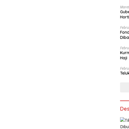
Maret
Gube
Hort
Febru
Fond
Dib
Febru
Kurm
Haji
Febru
Telu
Des