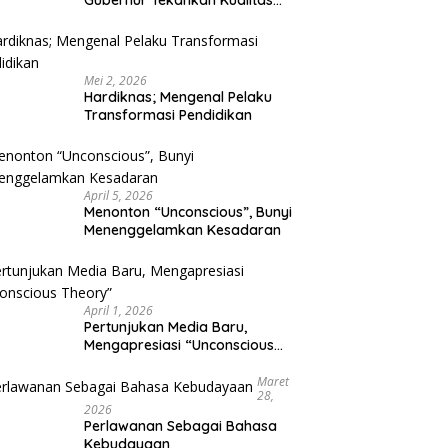
Gubernur Tekankan Kualitas
Pendidikan
Mei 2, 2026
Hardiknas; Mengenal Pelaku
Transformasi Pendidikan
April 5, 2026
Menonton “Unconscious”, Bunyi
Menenggelamkan Kesadaran
April 1, 2026
Pertunjukan Media Baru,
Mengapresiasi “Unconscious
Theory”
Maret
28,
2026
Perlawanan Sebagai Bahasa
Kebudayaan