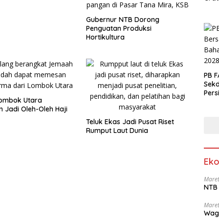
Gubernur NTB Dorong
Penguatan Produksi
Hortikultura
PB F
Sek
Pers
ombok Utara
n Jadi Oleh-Oleh Haji
Teluk Ekas Jadi Pusat Riset
Rumput Laut Dunia
Eko
Maret
NTB 
Maret
Wag