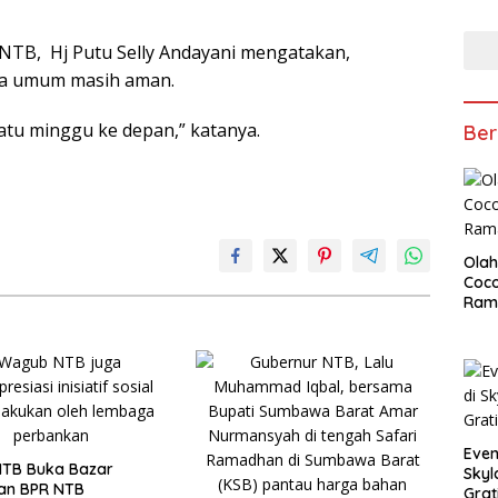
NTB, Hj Putu Selly Andayani mengatakan,
ara umum masih aman.
atu minggu ke depan,” katanya.
Ber
Olah
Coco
Ram
Even
TB Buka Bazar
Skyl
n BPR NTB
Grat