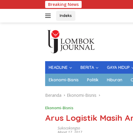
Langsung
Breaking News
ke
konten
Indeks
HEADLINE
BERITA
GAYA HIDUP
Ekonomi-Bisnis
Politik
Hiburan
O
Beranda
Ekonomi-Bisnis
Ekonomi-Bisnis
Arus Logistik Masih 
Sukocokongso
Maret 17, 2017