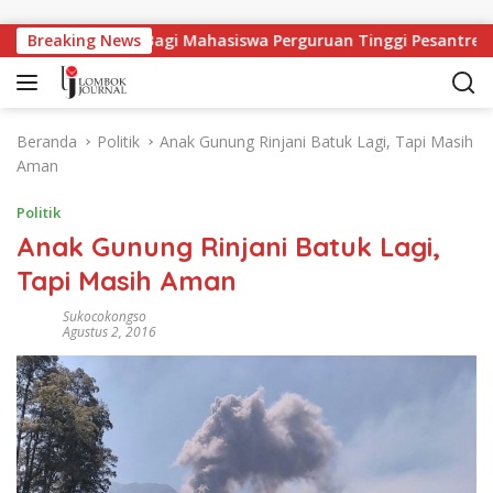
Langsung ke konten
apangan Kerja Bagi Mahasiswa Perguruan Tinggi Pesantren
Breaking News
Beranda
Politik
Anak Gunung Rinjani Batuk Lagi, Tapi Masih
Aman
Politik
Anak Gunung Rinjani Batuk Lagi,
Tapi Masih Aman
Sukocokongso
Agustus 2, 2016