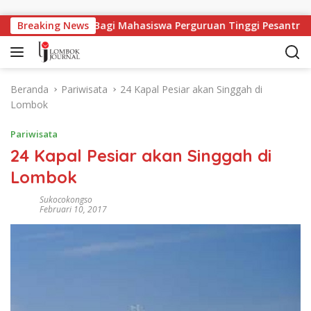
Langsung ke konten
Lapangan Kerja Bagi Mahasiswa Perguruan Tinggi Pesantren
Breaking News
Beranda
Pariwisata
24 Kapal Pesiar akan Singgah di
Lombok
Pariwisata
24 Kapal Pesiar akan Singgah di
Lombok
Sukocokongso
Februari 10, 2017