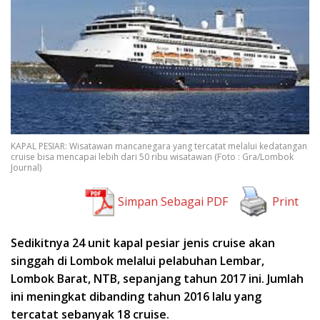
KAPAL PESIAR: Wisatawan mancanegara yang tercatat melalui kedatangan
cruise bisa mencapai lebih dari 50 ribu wisatawan (Foto : Gra/Lombok
Journal)
Simpan Sebagai PDF
Print
Sedikitnya 24 unit kapal pesiar jenis cruise akan
singgah di Lombok melalui pelabuhan Lembar,
Lombok Barat, NTB, sepanjang tahun 2017 ini. Jumlah
ini meningkat dibanding tahun 2016 lalu yang
tercatat sebanyak 18 cruise.