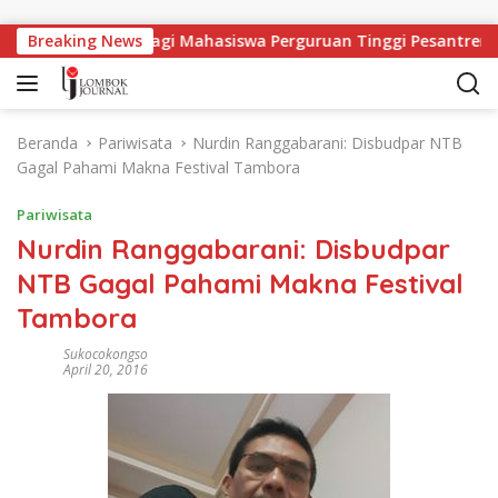
Langsung ke konten
pangan Kerja Bagi Mahasiswa Perguruan Tinggi Pesantren
Breaking News
Beranda
Pariwisata
Nurdin Ranggabarani: Disbudpar NTB
Gagal Pahami Makna Festival Tambora
Pariwisata
Nurdin Ranggabarani: Disbudpar
NTB Gagal Pahami Makna Festival
Tambora
Sukocokongso
April 20, 2016