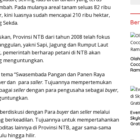
mbah. Pada mulanya areal tanam seluas 82 ribu
r, kini luasnya sudah mencapai 210 ribu hektar,
Ber
g Sekda.
skan, Provinsi NTB dari tahun 2008 telah fokus
nggulan, yakni Sapi, Jagung dan Rumput Laut
ut, pemerintah berharap petani di NTB akan
Olah
ng menguntungkan.
Coco
Ram
 tema “Swasembada Pangan dan Panen Raya
yer
dan para
saller
. Tujuannya mempertemukan
ebagai
s
e
ller
dengan para pengusaha sebagai
buyer
,
nguntungkan.
t berdiskusi dengan Para
buyer
dan
s
e
ller
melalui
Even
Skyl
ang berkeadilan. Tujuannya untuk mempertahankan
Grat
oditas lainnya di Provinsi NTB, agar sama-sama
u hingga hilir.