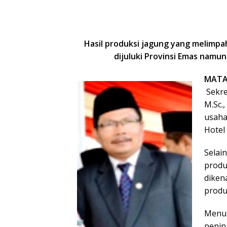
Hasil produksi jagung yang melimp
dijuluki Provinsi Emas
namu
MATA
Sekret
M.Sc.
usaha
Hotel 
Selai
produ
diken
produ
Menur
penin