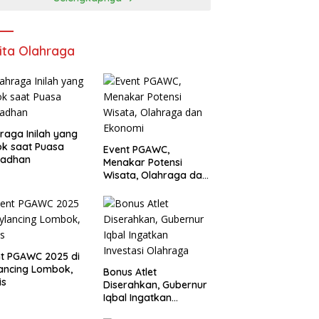
ita Olahraga
raga Inilah yang
k saat Puasa
Event PGAWC,
adhan
Menakar Potensi
Wisata, Olahraga dan
Ekonomi
t PGAWC 2025 di
ancing Lombok,
Bonus Atlet
is
Diserahkan, Gubernur
Iqbal Ingatkan
Investasi Olahraga