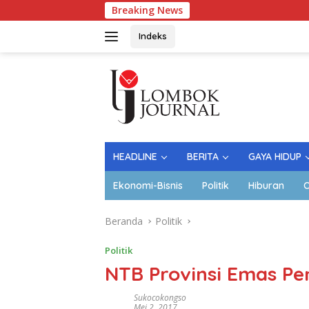
Langsung
Breaking News
ke
konten
Indeks
HEADLINE
BERITA
GAYA HIDUP
Ekonomi-Bisnis
Politik
Hiburan
O
Beranda
Politik
Politik
NTB Provinsi Emas Pe
Sukocokongso
Mei 2, 2017