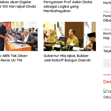
ebas akan Digelar
Pernyataan Prof Asikin Dinilai
Hort
 100 Hari Iqbal-Dinda
sebagai Logika yang
Membahayakan
Febru
Fond
Dib
Febru
Kurm
Haji
Febru
Telu
i ABRI Tak Diberi
Gubernur Miq Iqbal, Bukber
 Revisi UU TNI
Jadi Kickoff Bangun Daerah
Des