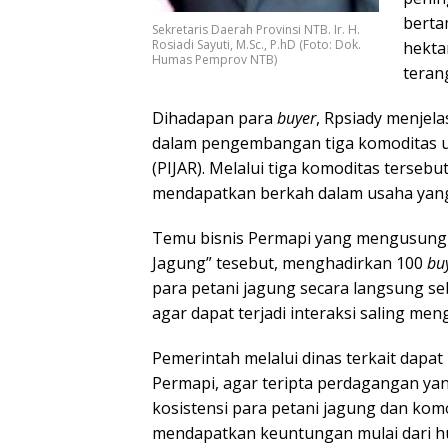
berta
Sekretaris Daerah Provinsi NTB. Ir. H.
Rosiadi Sayuti, M.Sc., P.hD (Foto: Dok.
hekta
Humas Pemprov NTB)
teran
Dihadapan para
buyer
, Rpsiady menjela
dalam pengembangan tiga komoditas u
(PIJAR). Melalui tiga komoditas terseb
mendapatkan berkah dalam usaha ya
Temu bisnis Permapi yang mengusung
Jagung” tesebut, menghadirkan 100
bu
para petani jagung secara langsung s
agar dapat terjadi interaksi saling me
Pemerintah melalui dinas terkait dapa
Permapi, agar teripta perdagangan y
kosistensi para petani jagung dan kom
mendapatkan keuntungan mulai dari hul