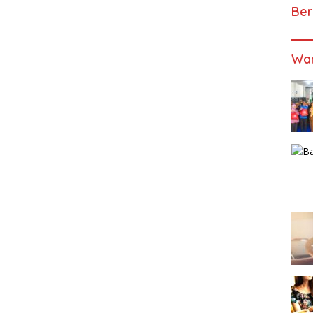
Ber
Wan