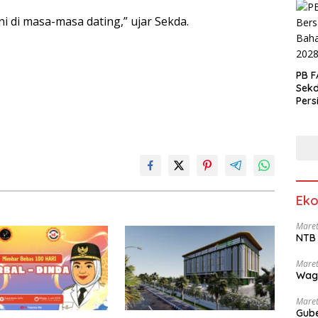
i di masa-masa dating,” ujar Sekda.
PB F
Sek
Pers
Eko
Maret
NTB 
Maret
Wag
Maret
Gube