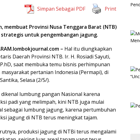
Simpan Sebagai PDF
Print
ah, membuat Provinsi
Nusa Tenggara Barat (
NTB
)
n
strategis untuk pengembangan jagung.
RAM.lombokjournal.com –
Hal itu diungkapkan
aris Daerah Provinsi NTB. Ir. H. Rosiadi Sayuti,
, P.hD, saat membuka temu bisnis perhimpunan
 masyarakat pertanian Indonesia (Permapi), di
Santika, Selasa (2/5/).
n dikenal lumbung pangan Nasional karena
ksi padi yang melimpah, kini NTB juga mulai
al sebagai lumbung jagung, karena pertumbuhan
ksi jagung di NTB terus meningkat tajam.
utnya, produksi jagung di NTBi terus mengalami
gkatan, seiring luas areal tanam yang terus