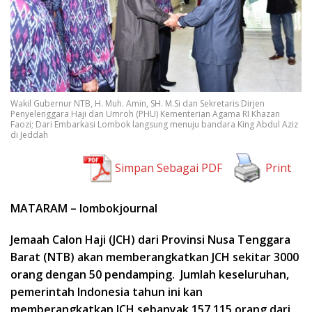
Wakil Gubernur NTB, H. Muh. Amin, SH. M.Si dan Sekretaris Dirjen
Penyelenggara Haji dan Umroh (PHU) Kementerian Agama RI Khazan
Faozi; Dari Embarkasi Lombok langsung menuju bandara King Abdul Aziz
di Jeddah
Simpan Sebagai PDF
Print
MATARAM – lombokjournal
Jemaah Calon Haji (JCH) dari Provinsi Nusa Tenggara
Barat (NTB) akan memberangkatkan JCH sekitar 3000
orang dengan 50 pendamping. Jumlah keseluruhan,
pemerintah Indonesia tahun ini kan
memberangkatkan JCH sebanyak 157.115 orang dari