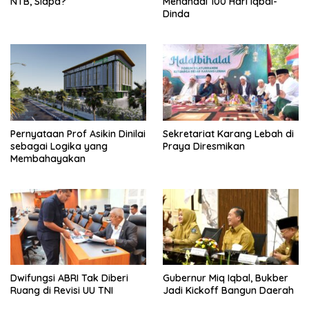
NTB, Siapa?
Menandai 100 Hari Iqbal-
Dinda
Pernyataan Prof Asikin Dinilai
Sekretariat Karang Lebah di
sebagai Logika yang
Praya Diresmikan
Membahayakan
Dwifungsi ABRI Tak Diberi
Gubernur Miq Iqbal, Bukber
Ruang di Revisi UU TNI
Jadi Kickoff Bangun Daerah