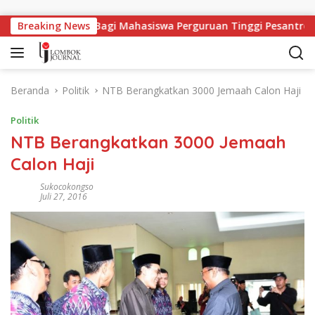
Langsung ke konten
apangan Kerja Bagi Mahasiswa Perguruan Tinggi Pesantren
Breaking News
Beranda
Politik
NTB Berangkatkan 3000 Jemaah Calon Haji
Politik
NTB Berangkatkan 3000 Jemaah
Calon Haji
Sukocokongso
Juli 27, 2016