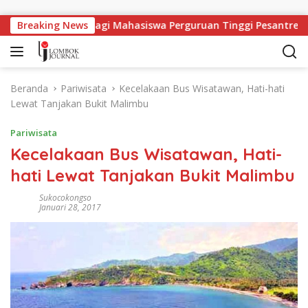
Langsung ke konten
apangan Kerja Bagi Mahasiswa Perguruan Tinggi Pesantren
Breaking News
Beranda
Pariwisata
Kecelakaan Bus Wisatawan, Hati-hati
Lewat Tanjakan Bukit Malimbu
Pariwisata
Kecelakaan Bus Wisatawan, Hati-
hati Lewat Tanjakan Bukit Malimbu
Sukocokongso
Januari 28, 2017