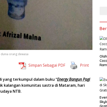
Ber
i dunia orang dewasa
Olah
Coco
Simpan Sebagai PDF
Print
Ram
di yang terkumpul dalam buku “
Energy Bangun Pagi
k kalangan komunitas sastra di Mataram, hari
 Budaya NTB.
Even
Skyl
Grat