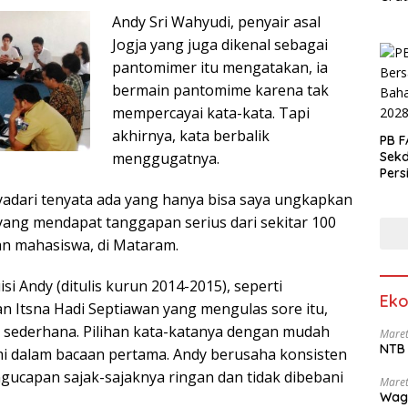
Andy Sri Wahyudi, penyair asal
Jogja yang juga dikenal sebagai
pantomimer itu mengatakan, ia
bermain pantomime karena tak
mempercayai kata-kata. Tapi
akhirnya, kata berbalik
PB F
menggugatnya.
Sek
Pers
adari tenyata ada yang hanya bisa saya ungkapkan
 yang mendapat tanggapan serius dari sekitar 100
an mahasiswa, di Mataram.
isi Andy (ditulis kurun 2014-2015), seperti
Eko
an Itsna Hadi Septiawan yang mengulas sore itu,
a sederhana. Pilihan kata-katanya dengan mudah
Maret
NTB 
i dalam bacaan pertama. Andy berusaha konsisten
ngucapan sajak-sajaknya ringan dan tidak dibebani
Maret
Wag