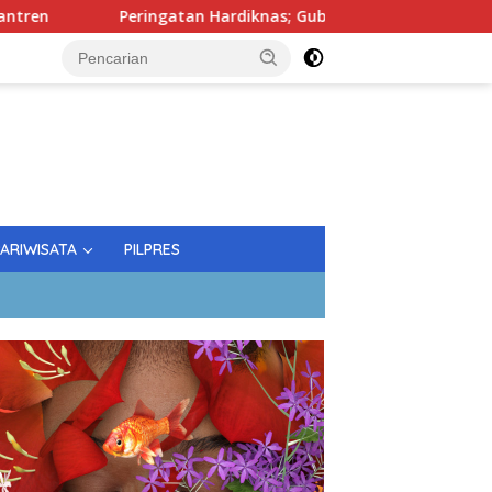
ingatan Hardiknas; Gubernur Tekankan Kualitas Pendidikan
PARIWISATA
PILPRES