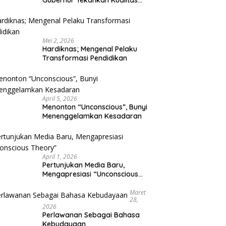
Gubernur Tekankan Kualitas
Pendidikan
Mei 2, 2026
Hardiknas; Mengenal Pelaku
Transformasi Pendidikan
April 5, 2026
Menonton “Unconscious”, Bunyi
Menenggelamkan Kesadaran
April 1, 2026
Pertunjukan Media Baru,
Mengapresiasi “Unconscious
Theory”
Maret
28,
2026
Perlawanan Sebagai Bahasa
Kebudayaan