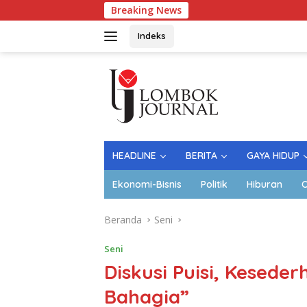
Langsung
Breaking News
Lapangan
ke
konten
Indeks
HEADLINE
BERITA
GAYA HIDUP
Ekonomi-Bisnis
Politik
Hiburan
O
Beranda
Seni
Seni
Diskusi Puisi, Kesed
Bahagia”