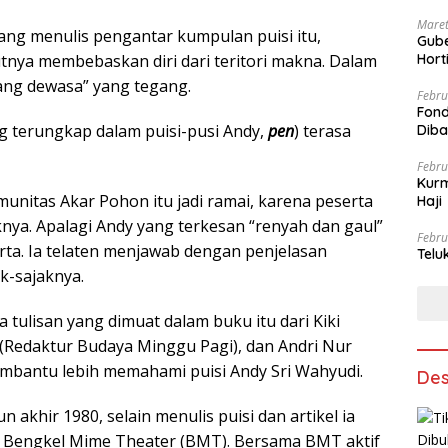
Maret
ang menulis pengantar kumpulan puisi itu,
Gube
utnya membebaskan diri dari teritori makna. Dalam
Hort
rang dewasa” yang tegang.
Febru
Fond
ang terungkap dalam puisi-pusi Andy,
pen
) terasa
Dib
Febru
Kurm
munitas Akar Pohon itu jadi ramai, karena peserta
Haji
nya. Apalagi Andy yang terkesan “renyah dan gaul”
Febru
rta. Ia telaten menjawab dengan penjelasan
Telu
k-sajaknya.
 tulisan yang dimuat dalam buku itu dari Kiki
n (Redaktur Budaya Minggu Pagi), dan Andri Nur
embantu lebih memahami puisi Andy Sri Wahyudi.
Des
un akhir 1980, selain menulis puisi dan artikel ia
 di Bengkel Mime Theater (BMT). Bersama BMT aktif