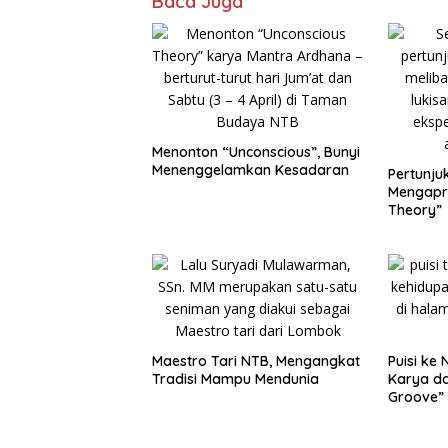
Baca Juga
Menonton “Unconscious”, Bunyi
Menenggelamkan Kesadaran
Pertunju
Mengapre
Theory”
Maestro Tari NTB, Mengangkat
Puisi ke
Tradisi Mampu Mendunia
Karya d
Groove”