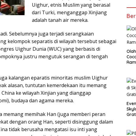
Uighur, etnis Muslim yang berasal
dari Turki, menganggap Xinjiang
Ber
adalah tanah air mereka.
jadi. Sebelumnya juga terjadi serangkaian
g kelompok separatis di wilayah tersebut sebagai
Kongres Uighur Dunia (WUC) yang berbasis di
Olah
ompoknya justru mengutuk serangan di tengah
Coco
Ram
a kalangan eparatis minoritas muslim Uighur
yak alasan, tuntutan kemerdekaan itu memang
 China ke wilayah Xinjian yang dianggap
omi), budaya dan agama mereka.
Even
Skyl
Cina memang memihak Han (juga memberi peran
Grat
ekat dengan orang Han, seperti disinggung dalam
ina tidak berusaha mengatasi isu inti yang