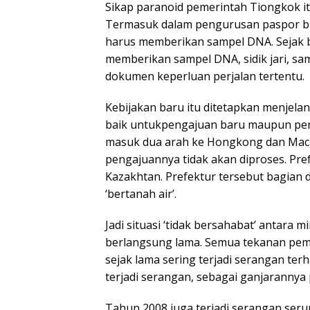
Sikap paranoid pemerintah Tiongkok it
Termasuk dalam pengurusan paspor bil
harus memberikan sampel DNA. Sejak b
memberikan sampel DNA, sidik jari, sa
dokumen keperluan perjalan tertentu.
Kebijakan baru itu ditetapkan menjela
baik untukpengajuan baru maupun perpa
masuk dua arah ke Hongkong dan Macau
pengajuannya tidak akan diproses. Pre
Kazakhtan. Prefektur tersebut bagian da
‘bertanah air’.
Jadi situasi ‘tidak bersahabat’ antara
berlangsung lama. Semua tekanan peme
sejak lama sering terjadi serangan ter
terjadi serangan, sebagai ganjaranny
Tahun 2008 juga terjadi serangan seru