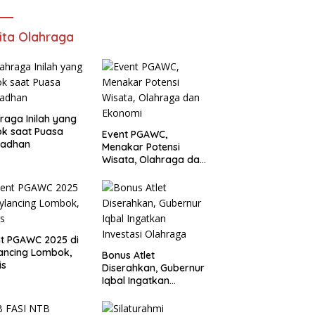
ita Olahraga
raga Inilah yang
k saat Puasa
Event PGAWC,
adhan
Menakar Potensi
Wisata, Olahraga dan
Ekonomi
t PGAWC 2025 di
ancing Lombok,
Bonus Atlet
is
Diserahkan, Gubernur
Iqbal Ingatkan
Investasi Olahraga