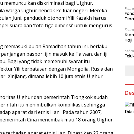
u memunculkan diskriminasi bagi Uighur.
Febru
a warga Uighur hendak ke luar negeri. Mereka
Fond
ulan Juni, penduduk otonomi Yili Kazakh harus
Dib
mpel suara dan ‘foto tiga dimensi’ untuk mengurus
Febru
Kurm
Haji
ng memasuki bulan Ramadhan tahun ini, berlaku
Febru
njangan paspor, ijin masuk ke Taiwan, dan iji
Telu
. Bagi yang tidak memenuhi syarat itu
fektur Yili berbatasan dengan Mongolia, Rusia dan
ri Xinjiang, dimana lebih 10 juta etnis Uighur
Des
 minoritas Uighur dan pemerintah Tiongkok sudah
rintah itu menimbulkan komplikasi, sehingga
hadap aparat dari etnis Han. Pada tahun 2007,
a pemerintah Cina menembak mati 18 orang Uighur.
pa terhadap aparat etnis Han. Dipastikan 22 orang