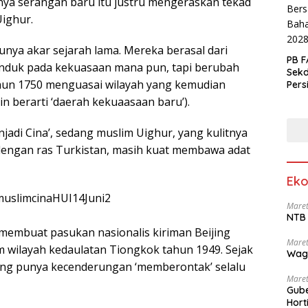
nya serangan baru itu justru mengeraskan tekad
Uighur.
unya akar sejarah lama. Mereka berasal dari
PB F
unduk pada kekuasaan mana pun, tapi berubah
Sek
 tahun 1750 menguasai wilayah yang kemudian
Pers
n berarti ‘daerah kekuaasaan baru’).
njadi Cina’, sedang muslim Uighur, yang kulitnya
 dengan ras Turkistan, masih kuat membawa adat
Eko
Maret
NTB 
membuat pasukan nasionalis kiriman Beijing
Maret
wilayah kedaulatan Tiongkok tahun 1949. Sejak
Wag
yang punya kecenderungan ‘memberontak’ selalu
Maret
Gube
Hort