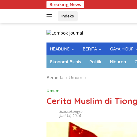
Langsung
Breaking News
L
ke
konten
Indeks
HEADLINE
BERITA
GAYA HIDUP
Ekonomi-Bisnis
Politik
Hiburan
O
Beranda
Umum
Umum
Cerita Muslim di Tion
Sukocokongso
Juni 14, 2016