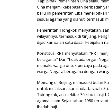
Tapi pihak Pemerintah Cina selalu me
Cina menjami kebebasan beribadah yan
baru ini pemerintah Ciba menerbitkan ‘
sesuai agama yang dianut, termasuk m
Pemerintah Tiongkok menyatakan, san
wilayahnya, termasuk di Xinjiang. Pe
dijadikan salah satu dasar kebijakan n
Konstitusi RRT menyatakan ,”RRT men
beragama.” Dan “tidak ada organ Negar
memaks warga untuk percaya pada agam
warga Negara beragama dengan warga 
Memang di Beijing, memasuki bulan Ra
untuk melaksanakan sholattarawih. Saat
Tuiongkok, ada sekitar 30 ribu masjid, 
agama Islam. Sejak tahun 1980 tercata
ibadah haji.