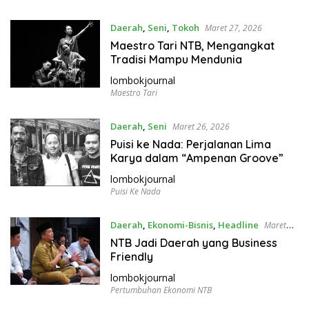
Daerah
,
Seni
,
Tokoh
Maret 27, 2026
Maestro Tari NTB, Mengangkat
Tradisi Mampu Mendunia
lombokjournal
Maestro Tari
Daerah
,
Seni
Maret 26, 2026
Puisi ke Nada: Perjalanan Lima
Karya dalam “Ampenan Groove”
lombokjournal
Puisi Ke Nada
Daerah
,
Ekonomi-Bisnis
,
Headline
Maret
17, 2026
NTB Jadi Daerah yang Business
Friendly
lombokjournal
Pertumbuhan Ekonomi NTB