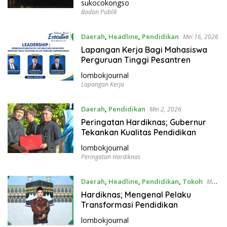
u
sukocokongso
Badan Publik
r
n
a
Daerah
,
Headline
,
Pendidikan
Mei 16, 2026
l
Lapangan Kerja Bagi Mahasiswa
Perguruan Tinggi Pesantren
lombokjournal
Lapangan Kerja
Daerah
,
Pendidikan
Mei 2, 2026
Peringatan Hardiknas; Gubernur
Tekankan Kualitas Pendidikan
lombokjournal
Peringatan Hardiknas
Daerah
,
Headline
,
Pendidikan
,
Tokoh
Mei
2, 2026
Hardiknas; Mengenal Pelaku
Transformasi Pendidikan
lombokjournal