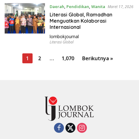
Daerah
,
Pendidikan
,
Wanita
Maret 17, 2026
Literasi Global, Ramadhan
Menguatkan Kolaborasi
Internasional
lombokjournal
Literasi Global
P
1
2
…
1,070
Berikutnya »
a
g
i
n
a
s
i
p
o