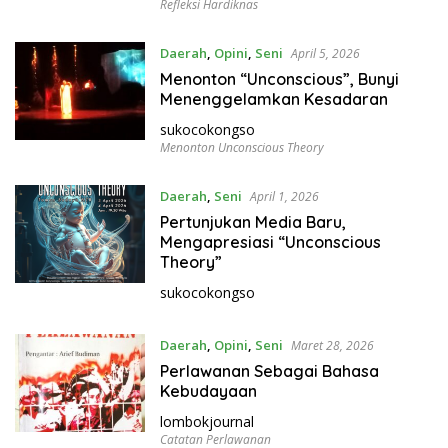
Refleksi Hardiknas
Daerah
,
Opini
,
Seni
April 5, 2026
Menonton “Unconscious”, Bunyi
Menenggelamkan Kesadaran
sukocokongso
Menonton Unconscious Theory
Daerah
,
Seni
April 1, 2026
Pertunjukan Media Baru,
Mengapresiasi “Unconscious
Theory”
sukocokongso
Daerah
,
Opini
,
Seni
Maret 28, 2026
Perlawanan Sebagai Bahasa
Kebudayaan
lombokjournal
Catatan Perlawanan