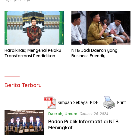
Hardiknas; Mengenal Pelaku
NTB Jadi Daerah yang
Transformasi Pendidikan
Business Friendly
L
Berita Terbaru
o
m
b
Simpan Sebagai PDF
Print
o
Daerah
,
Umum
Oktober 24, 2024
k
Badan Publik Informatif di NTB
J
Meningkat
o